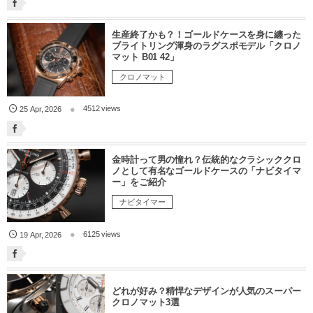
生産終了かも？！ゴールドケースを身に纏った
ブライトリング渾身のラグスポモデル「クロノ
マット B01 42」
クロノマット
4512 views
25
Apr
,
2026
金時計って男の憧れ？伝統的なクラシッククロ
ノとして有名なゴールドケースの「ナビタイマ
ー」をご紹介
ナビタイマー
6125 views
19
Apr
,
2026
どれが好み？精悍なデザインが人気のスーパー
クロノマット3選