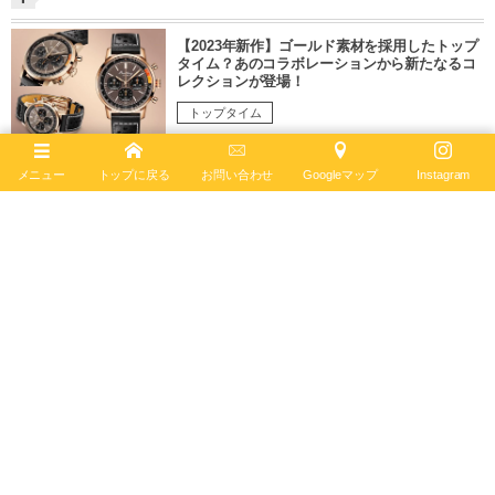
【2023年新作】ゴールド素材を採用したトップ
タイム？あのコラボレーションから新たなるコ
レクションが登場！
トップタイム
1696 views
10
Aug
,
2023
メニュー
トップに戻る
お問い合わせ
Googleマップ
Instagram
腕元の露出が増えるこれからの季節にぴった
り？女性スタッフが選ぶオススメのカラーダイ
ヤル3選！
クロノマット
2643 views
30
Apr
,
2023
3日間限定？複雑機構で有名なトゥールビヨン搭
載モデルがブライトリング ブティック 京都に
て見れるチャンス！