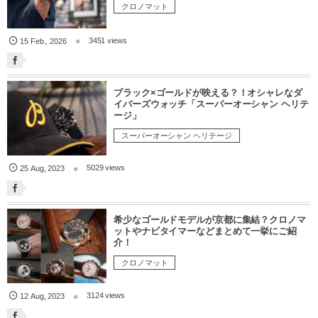
クロノマット
3451 views
15
Feb.
,
2026
ブラック×ゴールドが映える？！オシャレなダ
イバーズウォッチ「スーパーオーシャン ヘリテ
ージ」
スーパーオーシャン ヘリテージ
5029 views
25
Aug
,
2023
希少なゴールドモデルが京都に集結？クロノマ
ットやナビタイマーなどまとめて一挙にご紹
介！
クロノマット
3124 views
12
Aug
,
2023