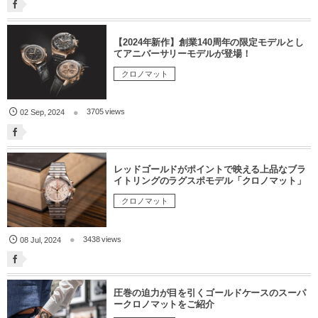
【2024年新作】創業140周年の限定モデルとし
てアニバーサリーモデルが登場！
クロノマット
3705 views
02
Sep
,
2024
レッドゴールドがポイントで映える上品なブラ
イトリングのラグスポモデル「クロノマット」
クロノマット
3438 views
08
Jul
,
2024
圧巻の迫力が目を引くゴールドケースのスーパ
ークロノマットをご紹介