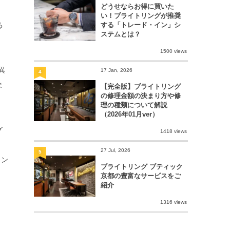
どうせならお得に買いた
い！ブライトリングが推奨
する「トレード・イン」シ
る
ステムとは？
1500 views
異
17 Jan, 2026
4
ま
【完全版】ブライトリング
の修理金額の決まり方や修
理の種類について解説
（2026年01月ver）
グ
1418 views
27 Jul, 2026
5
リン
ブライトリング ブティック
京都の豊富なサービスをご
紹介
1316 views