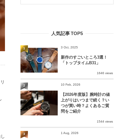
人気記事 TOP5
3 Oct, 2025
1
新作のすごいところ3選！
「トップタイムB31」
1646 views
トリ
10 Feb, 2026
2
【2026年度版】腕時計の値
ン
上がりはいつまで続く？い
つが買い時？よくあるご質
問をご紹介
1544 views
1 Aug, 2026
3
始し