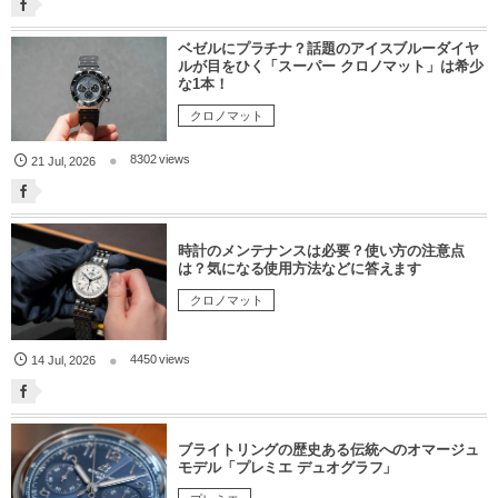
ベゼルにプラチナ？話題のアイスブルーダイヤ
ルが目をひく「スーパー クロノマット」は希少
な1本！
クロノマット
8302 views
21
Jul
,
2026
時計のメンテナンスは必要？使い方の注意点
は？気になる使用方法などに答えます
クロノマット
4450 views
14
Jul
,
2026
ブライトリングの歴史ある伝統へのオマージュ
モデル「プレミエ デュオグラフ」