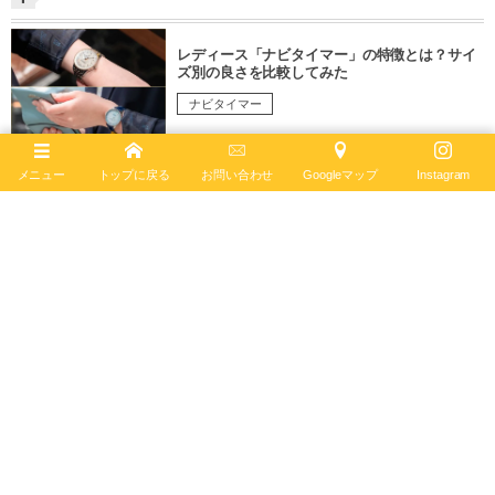
レディース「ナビタイマー」の特徴とは？サイ
ズ別の良さを比較してみた
ナビタイマー
2504 views
04
Apr
,
2026
メニュー
トップに戻る
お問い合わせ
Googleマップ
Instagram
【アフターサービス受付中】ブライトリング ブ
ティック 京都にてベルトの交換やオーバーホー
ルなど受付しています
お知らせ
6043 views
26
Mar
,
2026
爽やかなブルーが目を引くブライトリングの代
表モデル「スーパー クロノマット」