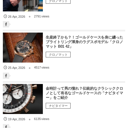
クロノマット
2791 views
26
Apr
,
2026
生産終了かも？！ゴールドケースを身に纏った
ブライトリング渾身のラグスポモデル「クロノ
マット B01 42」
クロノマット
4517 views
25
Apr
,
2026
金時計って男の憧れ？伝統的なクラシッククロ
ノとして有名なゴールドケースの「ナビタイマ
ー」をご紹介
ナビタイマー
6135 views
19
Apr
,
2026