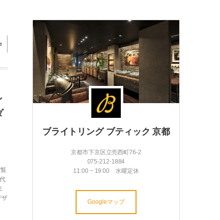
e
イ
ダ
ブライトリング ブティック 京都
京都市下京区立売西町76-2
075-212-1884
ご覧
11:00 ~ 19:00 水曜定休
代
ミ
デザ
Googleマップ