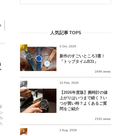
e
人気記事 TOP5
3 Oct, 2025
1
新作のすごいところ3選！
「トップタイムB31」
う
イ
1646 views
10 Feb, 2026
2
【2026年度版】腕時計の値
上がりはいつまで続く？い
つが買い時？よくあるご質
覧
問をご紹介
ン
の
1533 views
の
1 Aug, 2026
3