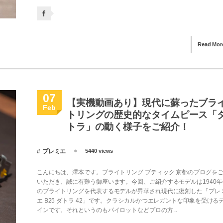
Read Mor
07
【実機動画あり】現代に蘇ったブラ
Feb
トリングの歴史的なタイムピース「
トラ」の動く様子をご紹介！
プレミエ
5440 views
こんにちは、澤本です。ブライトリング ブティック 京都のブログを
いただき、誠に有難う御座います。今回、ご紹介するモデルは1940年
のブライトリングを代表するモデルが昇華され現代に復刻した「プレ
エ B25 ダトラ 42」です。クラシカルかつエレガントな印象を受ける
インです。それというのもパイロットなどプロの方...