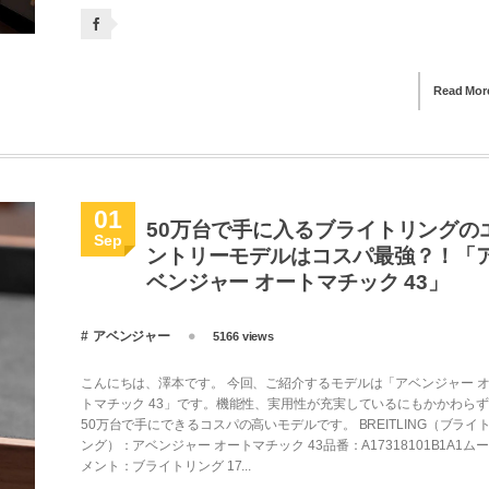
Read Mor
01
50万台で手に入るブライトリングの
Sep
ントリーモデルはコスパ最強？！「
ベンジャー オートマチック 43」
アベンジャー
5166 views
こんにちは、澤本です。 今回、ご紹介するモデルは「アベンジャー 
トマチック 43」です。機能性、実用性が充実しているにもかかわら
50万台で手にできるコスパの高いモデルです。 BREITLING（ブライ
ング）：アベンジャー オートマチック 43品番：A17318101B1A1ム
メント：ブライトリング 17...