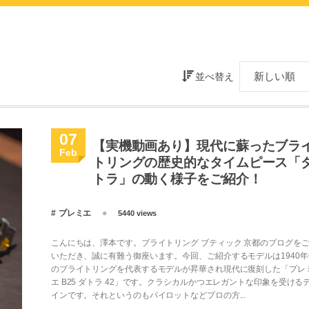
並べ替え
07
【実機動画あり】現代に蘇ったブラ
Feb
トリングの歴史的なタイムピース「
トラ」の動く様子をご紹介！
プレミエ
5440 views
こんにちは、澤本です。ブライトリング ブティック 京都のブログを
いただき、誠に有難う御座います。今回、ご紹介するモデルは1940年
のブライトリングを代表するモデルが昇華され現代に復刻した「プレ
エ B25 ダトラ 42」です。クラシカルかつエレガントな印象を受ける
インです。それというのもパイロットなどプロの方...