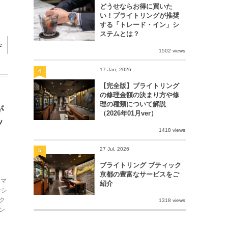
どうせならお得に買いた
い！ブライトリングが推奨
する「トレード・イン」シ
ステムとは？
e
1502 views
17 Jan, 2026
4
【完全版】ブライトリング
の修理金額の決まり方や修
理の種類について解説
が
（2026年01月ver）
ッ
1418 views
27 Jul, 2026
5
ブライトリング ブティック
京都の豊富なサービスをご
トマ
紹介
クシ
ク
1318 views
ン