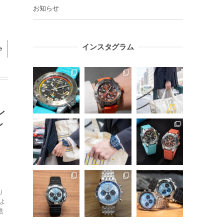
お知らせ
インスタグラム
e
ン
レ
」
り
阪よ
送