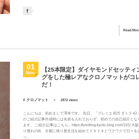
Read Mor
01
【25本限定】ダイヤモンドセッティ
Nov.
グをした極レアなクロノマットがコ
だ！
クロノマット
2872 views
こんにちは、初めまして澤本です。 先日、「プレミエ B25 ダトラ 42
のご紹介記事作成時には名前を入れておらず、初めての自己紹介とな
ます。 ご紹介記事はこちら... https://breitling-kyoto-blog.com/165/ 大
り憧れの街、京都に移り新生活を始めてドキドキとワクワクで日々を
っ...