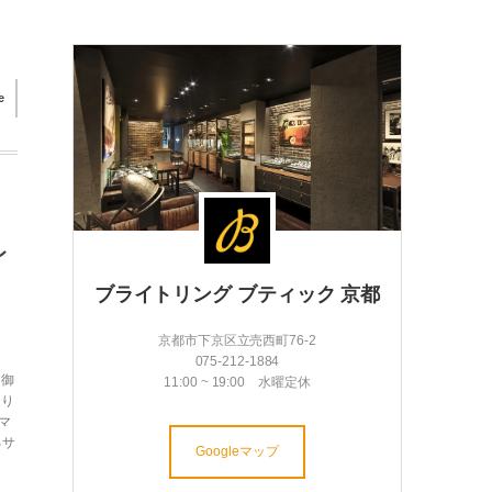
e
レ
ブライトリング ブティック 京都
京都市下京区立売西町76-2
075-212-1884
う御
11:00 ~ 19:00 水曜定休
おり
マ
るサ
Googleマップ