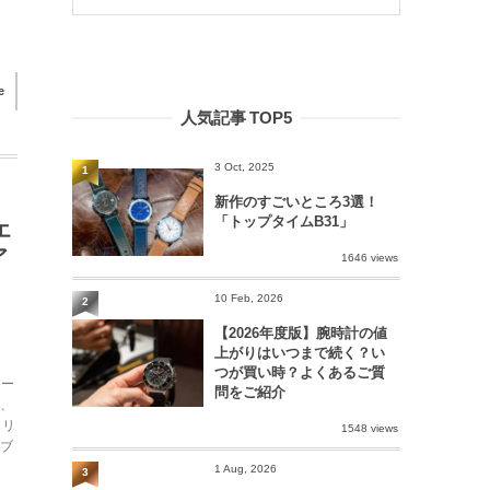
e
人気記事 TOP5
3 Oct, 2025
1
新作のすごいところ3選！
「トップタイムB31」
エ
ア
1646 views
10 Feb, 2026
2
【2026年度版】腕時計の値
上がりはいつまで続く？い
つが買い時？よくあるご質
オー
問をご紹介
ず、
トリ
1548 views
ーブ
1 Aug, 2026
3