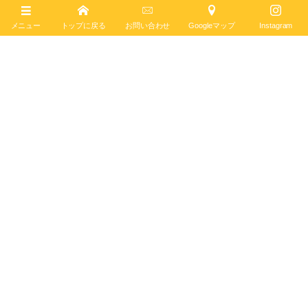
メニュー
トップに戻る
お問い合わせ
Googleマップ
Instagram
かの有名なアメ車をオマージュしたとっておき
モデル4本をご紹介～トップタイムシリーズ～
トップタイム
2584 views
12
Dec
,
2024
スーパーアヴィをブレスレットの状態でご紹
介！
クラシック アヴィ
5257 views
09
Dec
,
2024