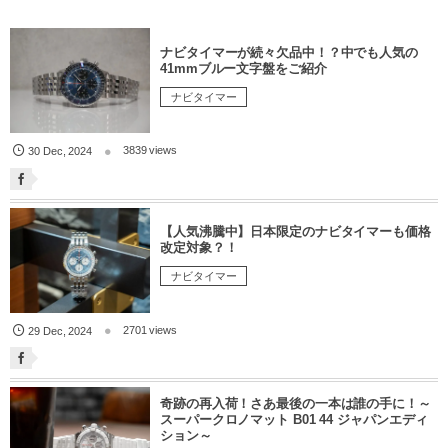
ナビタイマーが続々欠品中！？中でも人気の
41mmブルー文字盤をご紹介
ナビタイマー
3839 views
30
Dec
,
2024
【人気沸騰中】日本限定のナビタイマーも価格
改定対象？！
ナビタイマー
2701 views
29
Dec
,
2024
奇跡の再入荷！さあ最後の一本は誰の手に！～
スーパークロノマット B01 44 ジャパンエディ
ション～