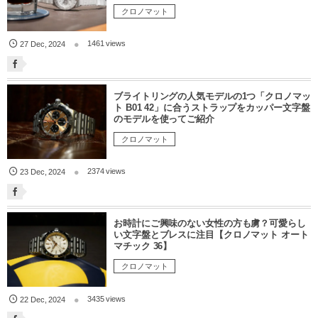
クロノマット
1461 views
27
Dec
,
2024
ブライトリングの人気モデルの1つ「クロノマッ
ト B01 42」に合うストラップをカッパー文字盤
のモデルを使ってご紹介
クロノマット
2374 views
23
Dec
,
2024
お時計にご興味のない女性の方も虜？可愛らし
い文字盤とブレスに注目【クロノマット オート
マチック 36】
クロノマット
3435 views
22
Dec
,
2024