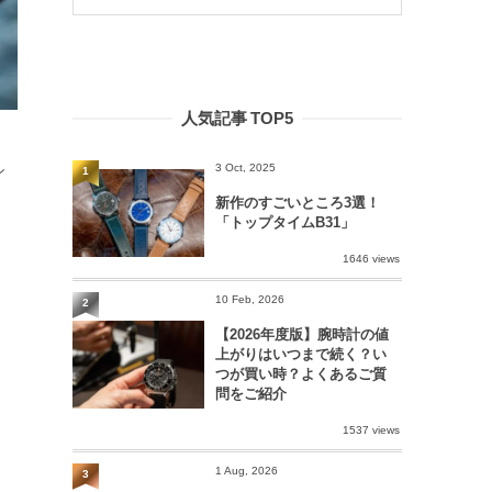
人気記事 TOP5
3 Oct, 2025
シ
1
新作のすごいところ3選！
「トップタイムB31」
1646 views
10 Feb, 2026
2
【2026年度版】腕時計の値
上がりはいつまで続く？い
つが買い時？よくあるご質
問をご紹介
1537 views
1 Aug, 2026
3