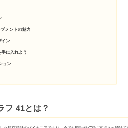
ン
ーブメントの魅力
ザイン
を手に入れよう
ション
ラフ 41とは？
生した航空時計のパイオニアであり、今でも時計愛好家に支持され続けて