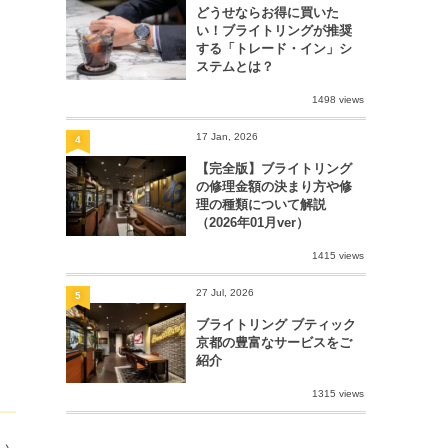
どうせならお得に買いた
い！ブライトリングが推奨
する「トレード・イン」シ
ステムとは？
1498 views
17 Jan, 2026
4
【完全版】ブライトリング
の修理金額の決まり方や修
理の種類について解説
（2026年01月ver）
1415 views
27 Jul, 2026
5
ブライトリング ブティック
京都の豊富なサービスをご
紹介
1315 views
い