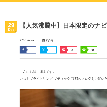
29
【人気沸騰中】日本限定のナ
Dec
2705 views
約4分
0
こんにちは、澤本です。
いつもブライトリング ブティック 京都のブログをご覧い