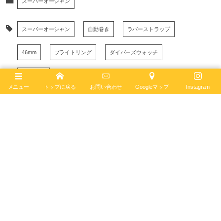
スーパーオーシャン
スーパーオーシャン
自動巻き
ラバーストラップ
46mm
ブライトリング
ダイバーズウォッチ
300m防水
メニュー
トップに戻る
お問い合わせ
Googleマップ
Instagram
December
20
,
2024
ブライトリング ブティック 京都
BREITLING BOUTIQUE KYOTO
〒600-8007