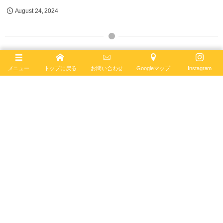
August
24
,
2024
メニュー
トップに戻る
お問い合わせ
Googleマップ
Instagram
ブライトリング ブティック 京都
BREITLING BOUTIQUE KYOTO
〒600-8007
京都市下京区立売西町76-2
TEL
075-212-1884
営業時間 11:00 - 19:00 水曜定休
ブライトリング公式サイト
Follow :