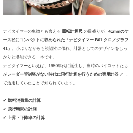
ナビタイマーの象徴とも言える
回転計算尺
の目盛りが、
41mmのケ
ース径にコンパクトに収められた「ナビタイマー B01 クロノグラフ
41」
。小ぶりながらも視認性に優れ、計器としてのデザインをしっ
かりと堪能できる一本です。
ナビタイマーといえば、1950年代に誕生し、当時のパイロットたち
が
レーダー管制塔がない時代に飛行計算を行うための実用計器
とし
て活用していたことで知られています。
✔
燃料消費量の計算
✔
飛行時間の計測
✔
上昇・下降率の計算