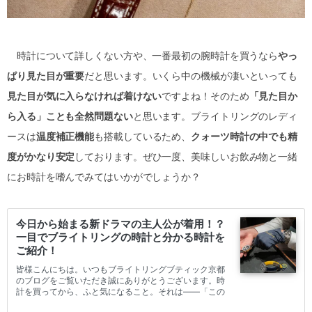
時計について詳しくない方や、一番最初の腕時計を買うなら
やっ
ぱり見た目が重要
だと思います。いくら中の機械が凄いといっても
見た目が気に入らなければ着けない
ですよね！そのため
「見た目か
ら入る」ことも全然問題ない
と思います。ブライトリングのレディ
ースは
温度補正機能
も搭載しているため、
クォーツ時計の中でも精
度がかなり安定
しております。ぜひ一度、美味しいお飲み物と一緒
にお時計を嗜んでみてはいかがでしょうか？