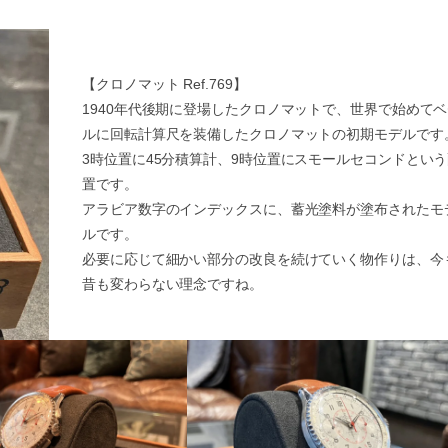
【クロノマット Ref.769】
1940年代後期に登場したクロノマットで、世界で始めて
ルに回転計算尺を装備したクロノマットの初期モデルです
3時位置に45分積算計、9時位置にスモールセコンドとい
置です。
アラビア数字のインデックスに、蓄光塗料が塗布されたモ
ルです。
必要に応じて細かい部分の改良を続けていく物作りは、今
昔も変わらない理念ですね。