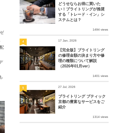
どうせならお得に買いた
い！ブライトリングが推奨
する「トレード・イン」シ
ステムとは？
1494 views
ベゼ
。
17 Jan, 2026
4
う配
【完全版】ブライトリング
の修理金額の決まり方や修
理の種類について解説
デ
（2026年01月ver）
1401 views
も
27 Jul, 2026
5
ブライトリング ブティック
京都の豊富なサービスをご
紹介
1314 views