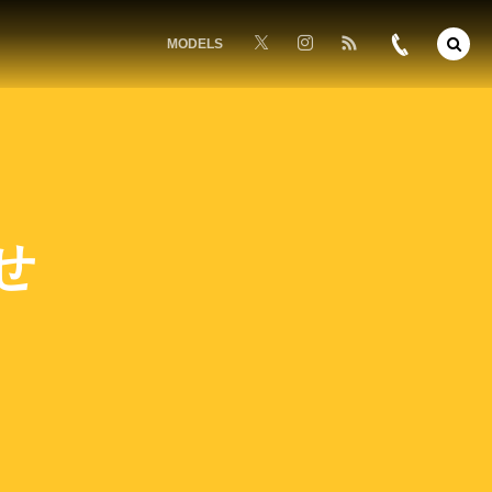
MODELS
せ