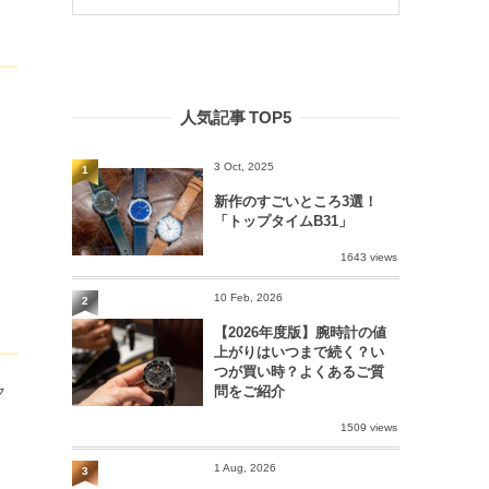
人気記事 TOP5
3 Oct, 2025
1
新作のすごいところ3選！
「トップタイムB31」
1643 views
10 Feb, 2026
2
【2026年度版】腕時計の値
上がりはいつまで続く？い
つが買い時？よくあるご質
問をご紹介
ク
1509 views
1 Aug, 2026
3