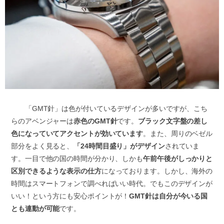
「GMT針」は色が付いているデザインが多いですが、こち
らのアベンジャーは
赤色のGMT針
です。
ブラック文字盤の差し
色になっていてアクセントが効いています
。また、周りのベゼル
部分をよく見ると、
「24時間目盛り」がデザイン
されていま
す。一目で他の国の時間が分かり、しかも
午前午後がしっかりと
区別できるような表示の仕方
になっております。しかし、海外の
時間はスマートフォンで調べればいい時代。でもこのデザインが
いい！という方にも安心ポイントが！
GMT針は自分が今いる国
とも連動が可能
です。