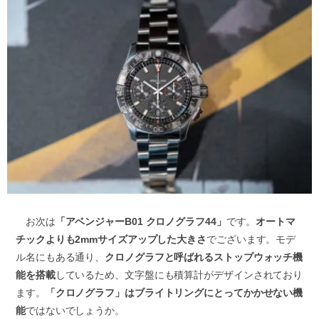
お次は
「アベンジャーB01 クロノグラフ44」
です。
オートマ
チックよりも2mmサイズアップした大きさ
でございます。モデ
ル名にもある通り、
クロノグラフと呼ばれるストップウォッチ機
能を搭載
しているため、文字盤にも積算計がデザインされており
ます。
「クロノグラフ」はブライトリングにとってかかせない機
能
ではないでしょうか。