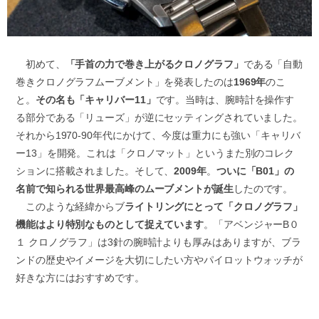
初めて、
「手首の力で巻き上がるクロノグラフ」
である「自動
巻きクロノグラフムーブメント」を発表したのは
1969年
のこ
と。
その名も「キャリバー11」
です。当時は、腕時計を操作す
る部分である「リューズ」が逆にセッティングされていました。
それから1970-90年代にかけて、今度は重力にも強い「キャリバ
ー13」を開発。これは「クロノマット」というまた別のコレク
ションに搭載されました。そして、
2009年
。
ついに「B01」の
名前で知られる世界最高峰のムーブメントが誕生
したのです。
このような経緯からブ
ライトリングにとって「クロノグラフ」
機能はより特別なものとして捉えています
。「アベンジャーB０
１ クロノグラフ」は3針の腕時計よりも厚みはありますが、ブラ
ンドの歴史やイメージを大切にしたい方やパイロットウォッチが
好きな方にはおすすめです。