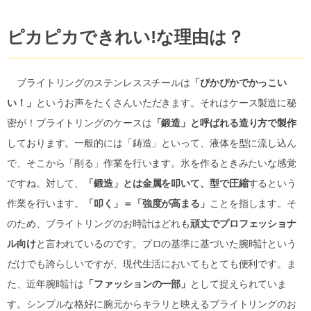
ピカピカできれい!な理由は？
ブライトリングのステンレススチールは
「ぴかぴかでかっこい
い！」
というお声をたくさんいただきます。それはケース製造に秘
密が！ブライトリングのケースは
「鍛造」と呼ばれる造り方で製作
しております。一般的には「鋳造」といって、液体を型に流し込ん
で、そこから「削る」作業を行います。氷を作るときみたいな感覚
ですね。対して、
「鍛造」とは金属を叩いて、型で圧縮
するという
作業を行います。
「叩く」＝「強度が高まる」
ことを指します。そ
のため、ブライトリングのお時計はどれも
頑丈でプロフェッショナ
ル向け
と言われているのです。プロの基準に基づいた腕時計という
だけでも誇らしいですが、現代生活においてもとても便利です。ま
た、近年腕時計は
「ファッションの一部」
として捉えられていま
す。シンプルな格好に腕元からキラリと映えるブライトリングのお