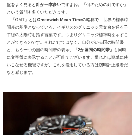
盤をよく見ると
針が一本多い
ですよね。「何のための針ですか」
という質問も多くいただきます。
「GMT」とは
Greenwich Mean Time
の略称で、世界の標準時
間帯の基準となっている、イギリスのグリニッジ天文台を通る子
午線の太陽時を指す言葉です。つまりグリニッジ標準時を示すこ
とができるのです。それだけではなく、自分がいる国の時間帯
と、もう一つの国の時間帯の表示、
「2か国間の時間帯」
も同時
に文字盤に表示することが可能でございます。慣れれば簡単に使
いこなせる機能ですが、これを着用している方は腕時計上級者だ
なと感じます。