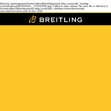
Warning
: getimagesize(/home/calibre38/breitling-kyoto-blog.com/public_html/wp-
content/uploads/2025/04/S__276332553.jpg): Failed to open stream: No such file or directory in
/home/calibre38/breitling-kyoto-blog.com/public_html/wp-content/themes/dp-
macchiato/functions.php
on line
1249