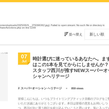
content/uploads/2025/06/S__279396362.jpg): Failed to open stream: No such file or directory in
hiato/functions.php
on line
1249
並べ替え
07
時計選びに迷っているあなたへ。ま
Jul
はこの1本を見てからにしませんか？
スタッフ西川が推すNEWスーパーオ
シャンヘリテージ
スーパーオーシャン ヘリテージ
859 views
皆様こんにちは。いつもブライトリングブティック京都のブログをご
いただき誠にありがとうございます。本日は皆様の意見もお伺いしつ
つ、西川が次に買う時計を絞り込んでいこうと思います。気に入って