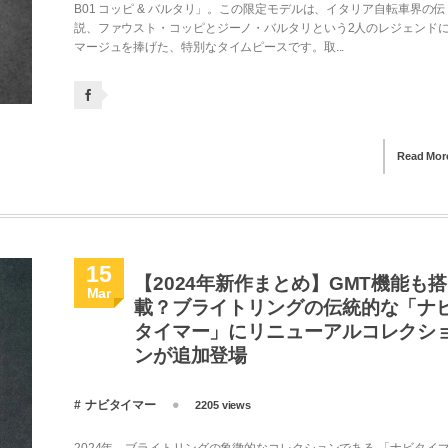
B01 コッピ & バルタリ」。この限定モデルは、イタリア自転車界の伝
説、ファウスト・コッピとジーノ・バルタリという2人のレジェンド
マージュを捧げた、特別なタイムピースです。取...
Read Mor
15
【2024年新作まとめ】GMT機能も搭
Mar
載？ブライトリングの伝統的な「ナ
タイマー」にリニューアルコレクシ
ンが追加登場
ナビタイマー
2205 views
2024年、ブライトリングの象徴的なコレクションである 「ナビタイ