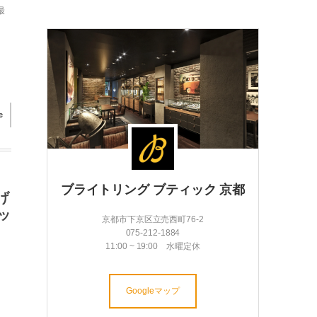
最
e
ブライトリング ブティック 京都
げ
ッ
京都市下京区立売西町76-2
075-212-1884
11:00 ~ 19:00 水曜定休
Googleマップ