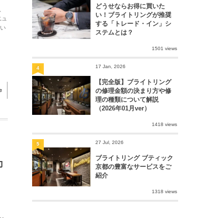
どうせならお得に買いた
、
い！ブライトリングが推奨
ニュ
する「トレード・イン」シ
とい
ステムとは？
1501 views
17 Jan, 2026
4
【完全版】ブライトリング
e
の修理金額の決まり方や修
理の種類について解説
（2026年01月ver）
1418 views
27 Jul, 2026
5
ブライトリング ブティック
力
京都の豊富なサービスをご
紹介
1318 views