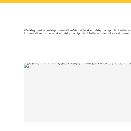
Warning
: getimagesize(/home/calibre38/breitling-kyoto-blog.com/public_html/wp-
/home/calibre38/breitling-kyoto-blog.com/public_html/wp-content/themes/dp-macc