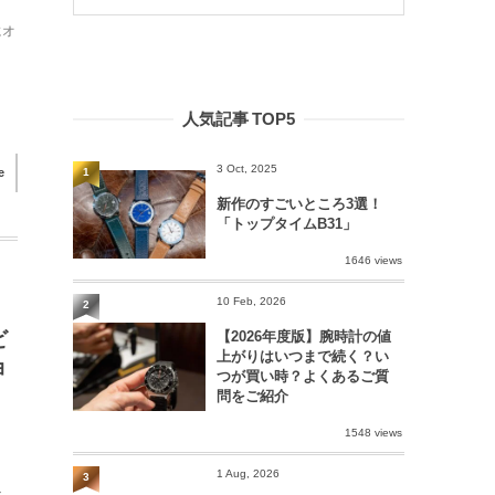
にオ
人気記事 TOP5
3 Oct, 2025
1
e
新作のすごいところ3選！
「トップタイムB31」
1646 views
10 Feb, 2026
2
【2026年度版】腕時計の値
ビ
上がりはいつまで続く？い
ョ
つが買い時？よくあるご質
問をご紹介
1548 views
1 Aug, 2026
3
マ