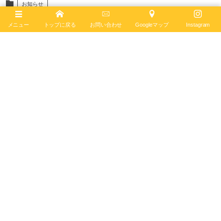
お知らせ
メニュー
トップに戻る
お問い合わせ
Googleマップ
Instagram
#クラブブライトリング
#breitling
#ブライトリング
#2023
#メンバーズサロン
May
27
,
2023
ブライトリング ブティック 京都
BREITLING BOUTIQUE KYOTO
〒600-8007
京都市下京区立売西町76-2
TEL
075-212-1884