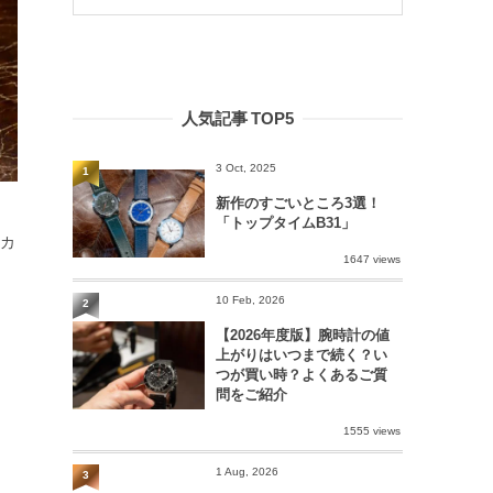
人気記事 TOP5
3 Oct, 2025
1
新作のすごいところ3選！
「トップタイムB31」
盤カ
1647 views
10 Feb, 2026
2
【2026年度版】腕時計の値
上がりはいつまで続く？い
つが買い時？よくあるご質
問をご紹介
1555 views
1 Aug, 2026
3