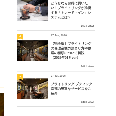
どうせならお得に買いた
い！ブライトリングが推奨
する「トレード・イン」シ
ステムとは？
1504 views
17 Jan, 2026
4
【完全版】ブライトリング
の修理金額の決まり方や修
理の種類について解説
（2026年01月ver）
1421 views
27 Jul, 2026
5
ブライトリング ブティック
京都の豊富なサービスをご
紹介
1318 views