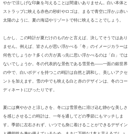
やかで涼しげな印象を与えることは間違いありません。白い本体と
ストラップに映える赤色の秒針やロゴは、まるで青空に浮かぶ赤い
太陽のように、夏の海辺やリゾートで特に映えることでしょう。
しかし、この時計が夏だけのものかと言えば、決してそうではあり
ません。例えば、皆さんが思い浮かべる「冬」のイメージカラーは
何色でしょうか？多くの方が真っ先に思い浮かべるのは「白」では
ないでしょうか。冬の代表的な景色である雪景色――一面の銀世界
の中で、白いボディを持つこの時計は自然と調和し、美しいアクセ
ントを加えます。雪の中でも映える白と赤のデザインは、冬のコー
ディネートにぴったりです。
夏には爽やかさと涼しさを、冬には雪景色に溶け込む静かな美しさ
を感じさせるこの時計は、一年を通してどの季節にもマッチしま
す。季節に左右されず、いつでも身に着けることができるデザイン
と機能性を兼ね備えているため、まさに万能な1本と言えるでしょ