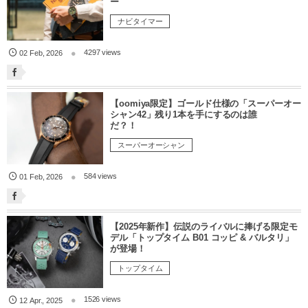
ー
ナビタイマー
4297 views
02
Feb
,
2026
【oomiya限定】ゴールド仕様の「スーパーオー
シャン42」残り1本を手にするのは誰
だ？！
スーパーオーシャン
584 views
01
Feb
,
2026
【2025年新作】伝説のライバルに捧げる限定モ
デル「トップタイム B01 コッピ & バルタリ」
が登場！
トップタイム
1526 views
12
Apr.
,
2025