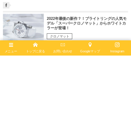
2022年最後の新作？！ブライトリングの人気モ
デル「スーパークロノマット」からホワイトカ
ラーが登場！
クロノマット
3015 views
25
Dec
,
2022
メニュー
トップに戻る
お問い合わせ
Googleマップ
Instagram
ブティック限定モデルをピックアップしてご紹
介！
お知らせ
2730 views
19
Dec
,
2022
【2022年新作】あのコラボレーションが再
び？！ブライトリングトップタイム×デウス・
エクス・マキナの第二弾となる限定モデルが登