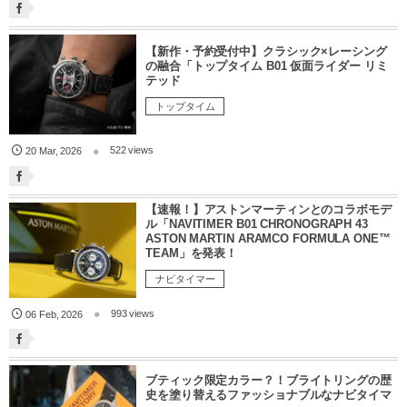
【新作・予約受付中】クラシック×レーシング
の融合「トップタイム B01 仮面ライダー リミ
テッド
トップタイム
522 views
20
Mar
,
2026
【速報！】アストンマーティンとのコラボモデ
ル「NAVITIMER B01 CHRONOGRAPH 43
ASTON MARTIN ARAMCO FORMULA ONE™
TEAM」を発表！
ナビタイマー
993 views
06
Feb
,
2026
ブティック限定カラー？！ブライトリングの歴
史を塗り替えるファッショナブルなナビタイマ