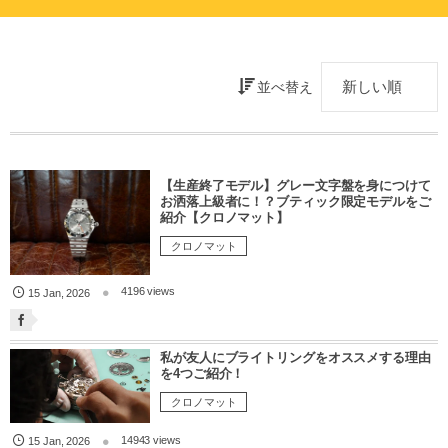
並べ替え
【生産終了モデル】グレー文字盤を身につけて
お洒落上級者に！？ブティック限定モデルをご
紹介【クロノマット】
クロノマット
4196 views
15
Jan
,
2026
私が友人にブライトリングをオススメする理由
を4つご紹介！
クロノマット
14943 views
15
Jan
,
2026