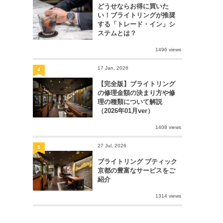
どうせならお得に買いた
い！ブライトリングが推奨
する「トレード・イン」シ
ステムとは？
1496 views
17 Jan, 2026
4
【完全版】ブライトリング
の修理金額の決まり方や修
理の種類について解説
（2026年01月ver）
1408 views
27 Jul, 2026
5
ブライトリング ブティック
京都の豊富なサービスをご
紹介
1314 views