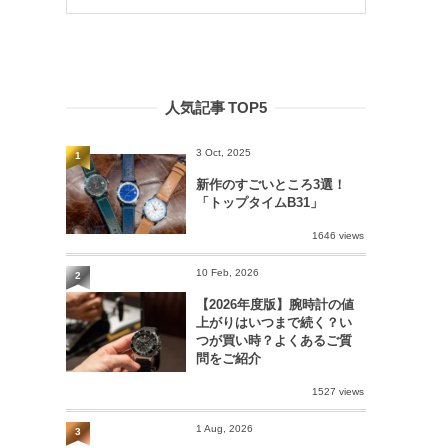
人気記事 TOP5
3 Oct, 2025
1
新作のすごいところ3選！
「トップタイムB31」
1646 views
10 Feb, 2026
2
【2026年度版】腕時計の値
上がりはいつまで続く？い
つが買い時？よくあるご質
問をご紹介
1527 views
1 Aug, 2026
3