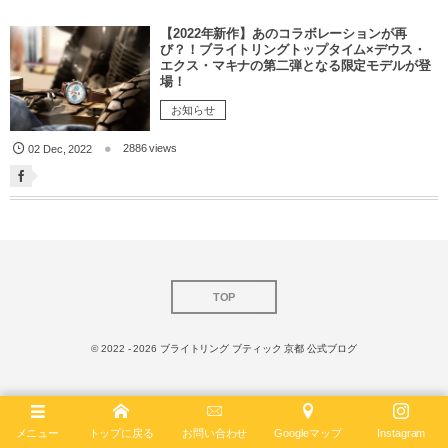
【2022年新作】あのコラボレーションが再
び？！ブライトリングトップタイム×デウス・
エクス・マキナの第二弾となる限定モデルが登
場！
お知らせ
2886 views
02
Dec
,
2022
TOP
© 2022 - 2026
ブライトリング ブティック 京都 公式ブログ
メニュー
トップに戻る
お問い合わせ
Googleマップ
Instagram