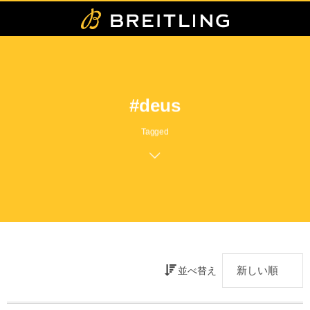
#deus
Tagged
並べ替え