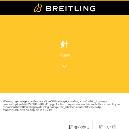
針
Tagged
Warning
: getimagesize(/home/calibre38/breitling-kyoto-blog.com/public_html/wp-
content/uploads/2024/10/ow98641.jpg): Failed to open stream: No such file or directory in
/home/calibre38/breitling-kyoto-blog.com/public_html/wp-content/themes/dp-
macchiato/functions.php
on line
1249
並べ替え