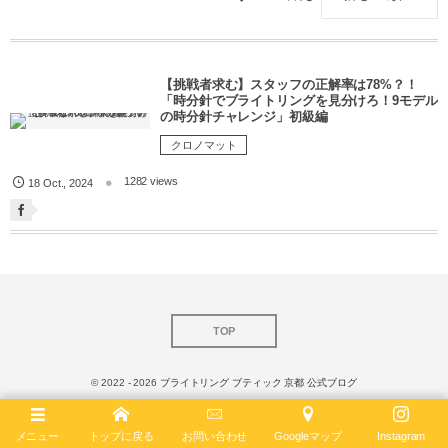
【挑戦者求む】スタッフの正解率は78%？！
「時分針でブライトリングを見分けろ！9モデル
の時分針チャレンジ」初級編
クロノマット
1282 views
18
Oct.
,
2024
TOP
© 2022 - 2026
ブライトリング ブティック 京都 公式ブログ
メニュー
トップに戻る
お問い合わせ
Googleマップ
Instagram