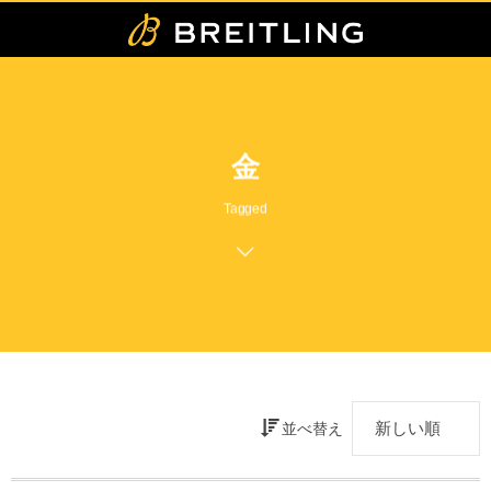
金
Tagged
並べ替え