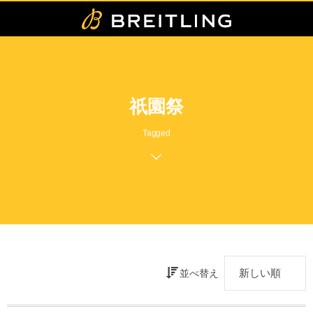
祇園祭
Tagged
並べ替え