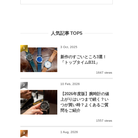
人気記事 TOP5
3 Oct, 2025
1
新作のすごいところ3選！
「トップタイムB31」
1647 views
10 Feb, 2026
2
【2026年度版】腕時計の値
上がりはいつまで続く？い
つが買い時？よくあるご質
問をご紹介
1557 views
1 Aug, 2026
3