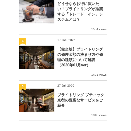
どうせならお得に買いた
い！ブライトリングが推奨
する「トレード・イン」シ
ステムとは？
1504 views
17 Jan, 2026
4
【完全版】ブライトリング
の修理金額の決まり方や修
理の種類について解説
（2026年01月ver）
1421 views
27 Jul, 2026
5
ブライトリング ブティック
京都の豊富なサービスをご
紹介
1318 views