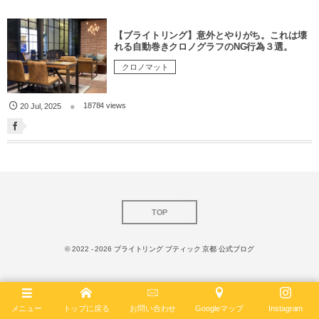
【ブライトリング】意外とやりがち。これは壊
れる自動巻きクロノグラフのNG行為３選。
クロノマット
18784 views
20
Jul
,
2025
TOP
© 2022 - 2026
ブライトリング ブティック 京都 公式ブログ
メニュー
トップに戻る
お問い合わせ
Googleマップ
Instagram