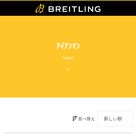
ｱｲｱﾝﾏﾝ
Tagged
並べ替え