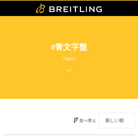
#青文字盤
Tagged
並べ替え