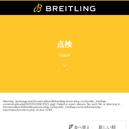
点検
Tagged
Warning
: getimagesize(/home/calibre38/breitling-kyoto-blog.com/public_html/wp-
content/uploads/2025/02/DSC5521.jpg): Failed to open stream: No such file or directory in
/home/calibre38/breitling-kyoto-blog.com/public_html/wp-content/themes/dp-
macchiato/functions.php
on line
1249
並べ替え