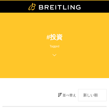
#投資
Tagged
並べ替え