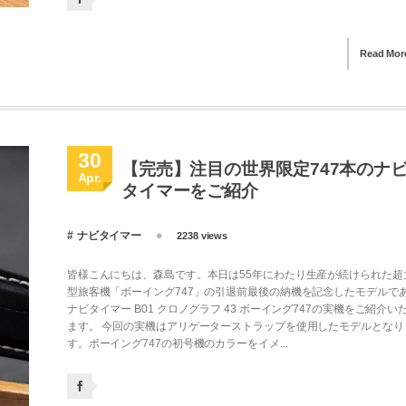
Read Mor
30
【完売】注目の世界限定747本のナ
Apr.
タイマーをご紹介
ナビタイマー
2238 views
皆様こんにちは、森島です。本日は55年にわたり生産が続けられた超
型旅客機「ボーイング747」の引退前最後の納機を記念したモデルで
ナビタイマー B01 クロノグラフ 43 ボーイング747の実機をご紹介い
ます。 今回の実機はアリゲーターストラップを使用したモデルとなり
す。ボーイング747の初号機のカラーをイメ...