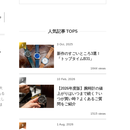
e
人気記事 TOP5
3 Oct, 2025
1
ビ
新作のすごいところ3選！
「トップタイムB31」
1644 views
10 Feb, 2026
2
大
【2026年度版】腕時計の値
上がりはいつまで続く？い
ある
つが買い時？よくあるご質
たし
問をご紹介
ま
1515 views
1 Aug, 2026
3