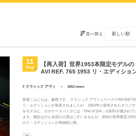
並べ替え
11
【再入荷】世界1953本限定モデルの
Aug
AVI REF. 765 1953 リ・エディショ
クラシック アヴィ
2852 views
皆様こんにちは。森島です。 クラシック アヴィシリーズでAVI Ref.76
リ・エディションが発表されましたが、1964年に発売されたオリジナ
をモデルに、そのケースバックには「One of 164」の刻印が施されて
ます。残念ながら当店の入荷はございませんが、前作の世界限定1953
のリ・エディションが奇跡的に再...