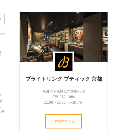
e
紹
ブライトリング ブティック 京都
京都市下京区立売西町76-2
グ
075-212-1884
日
11:00 ~ 19:00 水曜定休
し
ホテ
Googleマップ