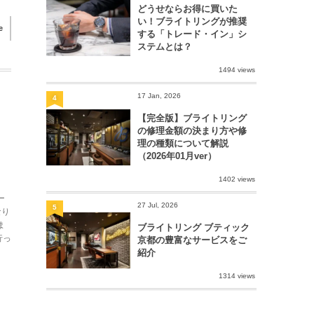
どうせならお得に買いた
い！ブライトリングが推奨
e
する「トレード・イン」シ
ステムとは？
1494 views
17 Jan, 2026
4
フ
【完全版】ブライトリング
の修理金額の決まり方や修
理の種類について解説
（2026年01月ver）
1402 views
ー
27 Jul, 2026
5
なり
ま
ブライトリング ブティック
行っ
京都の豊富なサービスをご
紹介
1314 views