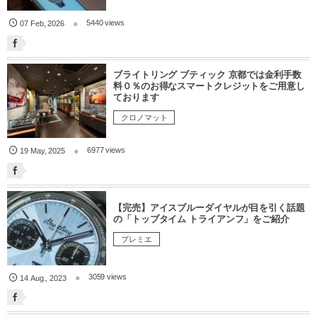
5440 views
07
Feb
,
2026
ブライトリング ブティック 京都では金利手数
料０％のお得なスマートクレジットをご用意し
ております
クロノマット
6977 views
19
May
,
2025
【完売】アイスブルーダイヤルが目を引く話題
の「トップタイム トライアンフ」をご紹介
プレミエ
3059 views
14
Aug.
,
2023