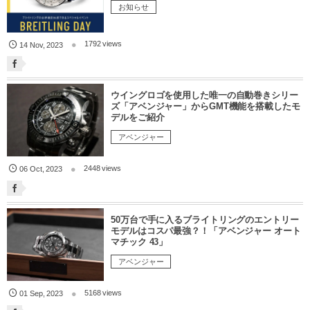
お知らせ
1792 views
14
Nov
,
2023
ウイングロゴを使用した唯一の自動巻きシリー
ズ「アベンジャー」からGMT機能を搭載したモ
デルをご紹介
アベンジャー
2448 views
06
Oct
,
2023
50万台で手に入るブライトリングのエントリー
モデルはコスパ最強？！「アベンジャー オート
マチック 43」
アベンジャー
5168 views
01
Sep
,
2023