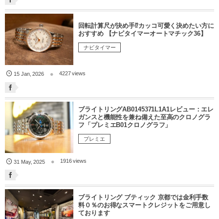
回転計算尺が決め手⁉︎カッコ可愛く決めたい方に
おすすめ 【ナビタイマーオートマチック36】
ナビタイマー
4227 views
15
Jan
,
2026
ブライトリングAB0145371L1A1レビュー：エレ
ガンスと機能性を兼ね備えた至高のクロノグラ
フ「プレミエB01クロノグラフ」
プレミエ
1916 views
31
May
,
2025
ブライトリング ブティック 京都では金利手数
料０％のお得なスマートクレジットをご用意し
ております