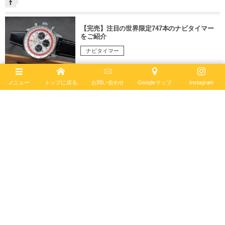
【完売】注目の世界限定747本のナビタイマー
をご紹介
ナビタイマー
2241 views
30
Apr.
,
2023
メニュー
トップに戻る
お問い合わせ
Googleマップ
Instagram
モノトーンダイヤルが目を引くシンプルなクロ
ノグラフウォッチ「プレミエ B01 クロノグラフ
42」
プレミエ
3303 views
27
Dec
,
2022
クロノマット32とオートマチック36をくらべて
みました【クロノマット】