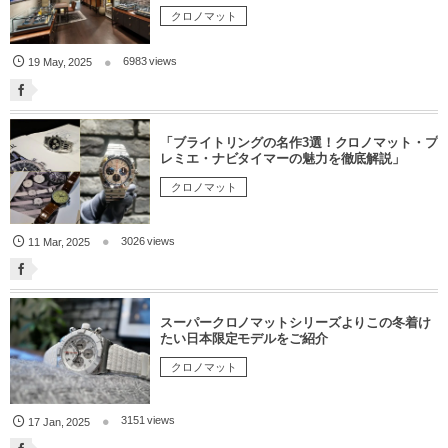
クロノマット
6983 views
19
May
,
2025
「ブライトリングの名作3選！クロノマット・プ
レミエ・ナビタイマーの魅力を徹底解説」
クロノマット
3026 views
11
Mar
,
2025
スーパークロノマットシリーズよりこの冬着け
たい日本限定モデルをご紹介
クロノマット
3151 views
17
Jan
,
2025